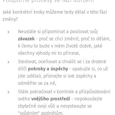
Podpůrné procesy ve fázi udržení
Jaké konkrétní kroky můžeme tedy dělat v této fázi
změny?
Neustále si připomínat a posilovat svůj
závazek
- proč se chci změnit, proč to dělám,
k čemu to bude v mém životě dobré, jaké
všechny výhody mi to přinese,
Sledovat, oceňovat a chválit se i za drobné
dílčí
pokroky a úspěchy
- opakujte si, co už
jste udělali, přiznejte si své úspěchy a
odměňte se za ně,
Stále pokračovat v kontrole a přizpůsobování
svého
vnějšího prostředí
- nepokoušejte
zbytečně svoji vůli a nevystavujte se
"svůdným" podnětům,