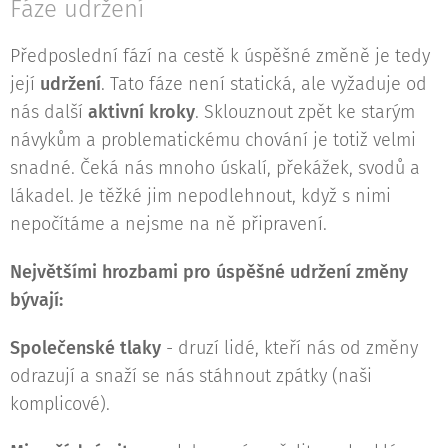
Fáze udržení
Předposlední fází na cestě k úspěšné změně je tedy
její
udržení
. Tato fáze není statická, ale vyžaduje od
nás další
aktivní kroky
. Sklouznout zpět ke starým
návykům a problematickému chování je totiž velmi
snadné. Čeká nás mnoho úskalí, překážek, svodů a
lákadel. Je těžké jim nepodlehnout, když s nimi
nepočítáme a nejsme na ně připravení.
Největšími hrozbami pro úspěšné udržení změny
bývají:
Společenské tlaky
- druzí lidé, kteří nás od změny
odrazují a snaží se nás stáhnout zpátky (naši
komplicové).