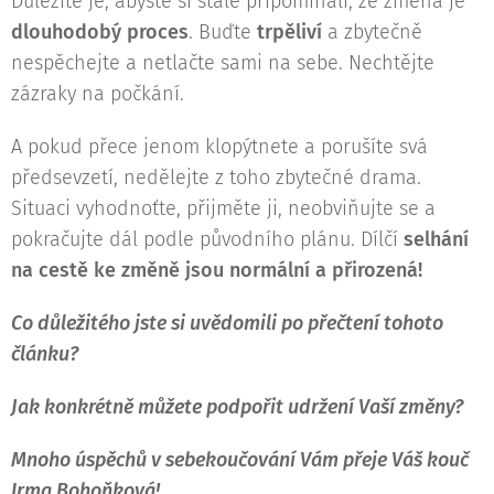
Důležité je, abyste si stále připomínali, že změna je
dlouhodobý proces
. Buďte
trpěliví
a zbytečně
nespěchejte a netlačte sami na sebe. Nechtějte
zázraky na počkání.
A pokud přece jenom klopýtnete a porušíte svá
předsevzetí, nedělejte z toho zbytečné drama.
Situaci vyhodnoťte, přijměte ji, neobviňujte se a
pokračujte dál podle původního plánu. Dílčí
selhání
na cestě ke změně jsou normální a přirozená!
Co důležitého jste si uvědomili po přečtení tohoto
článku?
Jak konkrétně můžete podpořit udržení Vaší změny?
Mnoho úspěchů v sebekoučování Vám přeje Váš kouč
Irma Bohoňková!