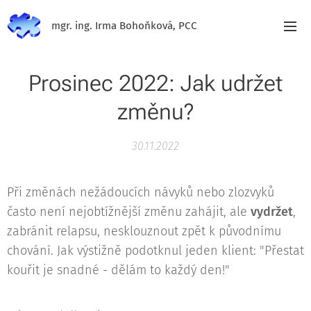
mgr. ing. Irma Bohoňková, PCC
Prosinec 2022: Jak udržet
změnu?
30.11.2022
Při změnách nežádoucích návyků nebo zlozvyků
často není nejobtížnější změnu zahájit, ale
vydržet
,
zabránit relapsu, nesklouznout zpět k původnímu
chování. Jak výstižně podotknul jeden klient: "Přestat
kouřit je snadné - dělám to každý den!"