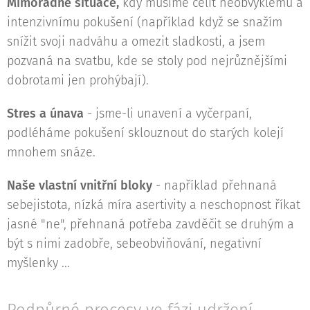
Mimořádné situace,
kdy musíme čelit neobvyklému a
intenzivnímu pokušení (například když se snažím
snížit svoji nadváhu a omezit sladkosti, a jsem
pozvaná na svatbu, kde se stoly pod nejrůznějšími
dobrotami jen prohýbají).
Stres a únava
- jsme-li unavení a vyčerpaní,
podléháme pokušení sklouznout do starých kolejí
mnohem snáze.
Naše vlastní vnitřní bloky
- například přehnaná
sebejistota, nízká míra asertivity a neschopnost říkat
jasné "ne", přehnaná potřeba zavděčit se druhým a
být s nimi zadobře, sebeobviňování, negativní
myšlenky ...