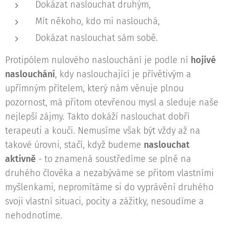
Dokázat naslouchat druhým,
Mít někoho, kdo mi naslouchá,
Dokázat naslouchat sám sobě.
Protipólem nulového naslouchání je podle ní
hojivé
naslouchání
, kdy naslouchající je přívětivým a
upřímným přítelem, který nám věnuje plnou
pozornost, má přitom otevřenou mysl a sleduje naše
nejlepší zájmy. Takto dokáží naslouchat dobří
terapeuti a kouči. Nemusíme však být vždy až na
takové úrovni, stačí, když budeme
naslouchat
aktivně
- to znamená soustředíme se plně na
druhého člověka a nezabýváme se přitom vlastními
myšlenkami, nepromítáme si do vyprávění druhého
svoji vlastní situaci, pocity a zážitky, nesoudíme a
nehodnotíme.