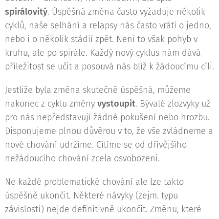
spirálovitý
. Úspěšná změna často vyžaduje několik
cyklů, naše selhání a relapsy nás často vrátí o jedno,
nebo i o několik stádií zpět. Není to však pohyb v
kruhu, ale po spirále. Každý nový cyklus nám dává
příležitost se učit a posouvá nás blíž k žádoucímu cíli.
Jestliže byla změna skutečně úspěšná, můžeme
nakonec z cyklu změny
vystoupit
. Bývalé zlozvyky už
pro nás nepředstavují žádné pokušení nebo hrozbu.
Disponujeme plnou důvěrou v to, že vše zvládneme a
nové chování udržíme. Cítíme se od dřívějšího
nežádoucího chování zcela osvobozeni.
Ne každé problematické chování ale lze takto
úspěšně ukončit. Některé návyky (zejm. typu
závislostí) nejde definitivně ukončit. Změnu, které