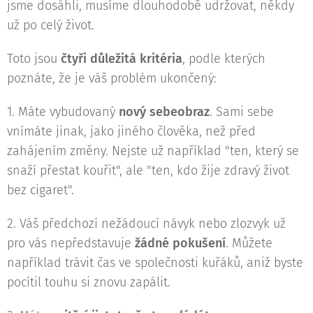
jsme dosáhli, musíme dlouhodobě udržovat, někdy
už po celý život.
Toto jsou
čtyři důležitá kritéria
, podle kterých
poznáte, že je váš problém ukončený:
1. Máte vybudovaný
nový sebeobraz
. Sami sebe
vnímáte jinak, jako jiného člověka, než před
zahájením změny. Nejste už například "ten, který se
snaží přestat kouřit", ale "ten, kdo žije zdravý život
bez cigaret".
2. Váš předchozí nežádoucí návyk nebo zlozvyk už
pro vás nepředstavuje
žádné pokušení
. Můžete
například trávit čas ve společnosti kuřáků, aniž byste
pocítil touhu si znovu zapálit.