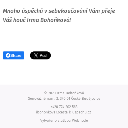
Mnoho úspěchů v sebekoučování Vám přeje
Váš kouč Irma Bohoňková!
Share
© 2020 Irma Bohoňková
Senovážné nám. 2, 370 01 České Budějovice
+420 774 202 563
ibohonkova@cesta-k-uspechu.cz
Vytvořeno službou
Webnode