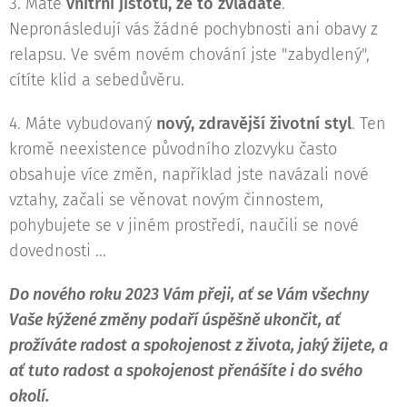
3. Máte
vnitřní jistotu, že to zvládáte
.
Nepronásledují vás žádné pochybnosti ani obavy z
relapsu. Ve svém novém chování jste "zabydlený",
cítíte klid a sebedůvěru.
4. Máte vybudovaný
nový, zdravější životní styl
. Ten
kromě neexistence původního zlozvyku často
obsahuje více změn, například jste navázali nové
vztahy, začali se věnovat novým činnostem,
pohybujete se v jiném prostředí, naučili se nové
dovednosti ...
Do nového roku 2023 Vám přeji, ať se Vám všechny
Vaše kýžené změny podaří úspěšně ukončit, ať
prožíváte radost a spokojenost z života, jaký žijete, a
ať tuto radost a spokojenost přenášíte i do svého
okolí.