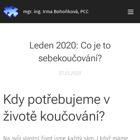
mgr. ing. Irma Bohoňková, PCC
Leden 2020: Co je to
sebekoučování?
01.01.2020
Kdy potřebujeme v
životě koučování?
Na svůj vlastní život jsme každý sám. I když máme