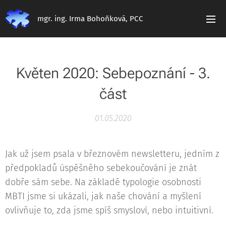
mgr. ing. Irma Bohoňková, PCC
Květen 2020: Sebepoznání - 3.
část
01.05.2020
Jak už jsem psala v březnovém newsletteru, jedním z
předpokladů úspěšněho sebekoučování je znát
dobře sám sebe. Na základě typologie osobnosti
MBTI jsme si ukázali, jak naše chování a myšlení
ovlivňuje to, zda jsme spíš smysloví, nebo intuitivní.