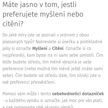
Máte jasno v tom, jestli
preferujete myšlení nebo
cítění?
Do jaké míry jste se poznali v jednom z obou
popsaných typů? Nakreslete si úsečku a protikladné
póly si označte
Myšlení
a
Cítění
. Označte si co
nejpřesněji, kam byste na ni sami sebe umístili. Čím
blíže budete středu, tím méně výrazná je vaše
preference (nebo možná tím méně ještě znáte sami
sebe). Čím budete od středu dále, tím silněji jste o
své preferenci přesvědčeni.
Pomoci vám může i tento
sebehodnotící dotazníček
- u každého výroku si označte, jak moc pro vás platí,
a pak porovnejte obě skupiny výroků: