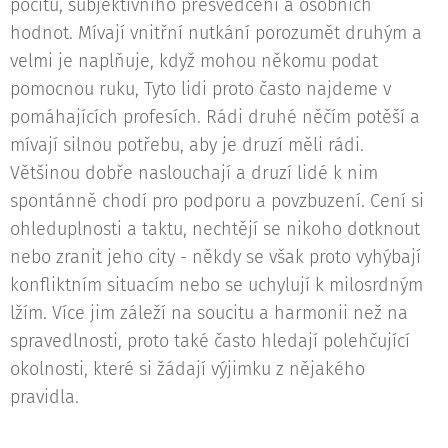
pocitů, subjektivního přesvědčení a osobních
hodnot. Mívají vnitřní nutkání porozumět druhým a
velmi je naplňuje, když mohou někomu podat
pomocnou ruku, Tyto lidi proto často najdeme v
pomáhajících profesích. Rádi druhé něčím potěší a
mívají silnou potřebu, aby je druzí měli rádi.
Většinou dobře naslouchají a druzí lidé k nim
spontánně chodí pro podporu a povzbuzení. Cení si
ohleduplnosti a taktu, nechtějí se nikoho dotknout
nebo zranit jeho city - někdy se však proto vyhýbají
konfliktním situacím nebo se uchylují k milosrdným
lžím. Více jim záleží na soucitu a harmonii než na
spravedlnosti, proto také často hledají polehčující
okolnosti, které si žádají výjimku z nějakého
pravidla.