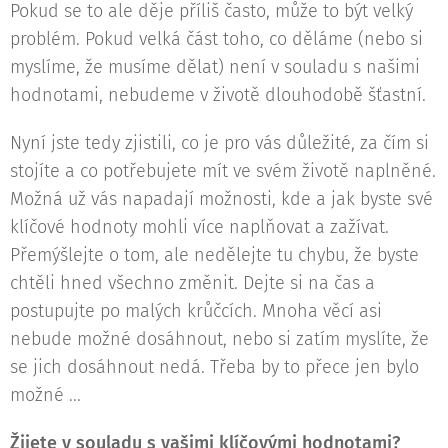
Pokud se to ale děje příliš často, může to být velký
problém. Pokud velká část toho, co děláme (nebo si
myslíme, že musíme dělat) není v souladu s našimi
hodnotami, nebudeme v životě dlouhodobě šťastní.
Nyní jste tedy zjistili, co je pro vás důležité, za čím si
stojíte a co potřebujete mít ve svém životě naplněné.
Možná už vás napadají možnosti, kde a jak byste své
klíčové hodnoty mohli více naplňovat a zažívat.
Přemýšlejte o tom, ale nedělejte tu chybu, že byste
chtěli hned všechno změnit. Dejte si na čas a
postupujte po malých krůčcích. Mnoha věcí asi
nebude možné dosáhnout, nebo si zatím myslíte, že
se jich dosáhnout nedá. Třeba by to přece jen bylo
možné ...
Žijete v souladu s vašimi klíčovými hodnotami?