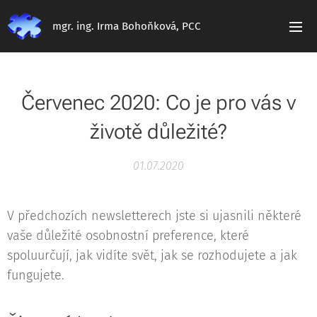
mgr. ing. Irma Bohoňková, PCC
Červenec 2020: Co je pro vás v
životě důležité?
01.07.2020
V předchozích newsletterech jste si ujasnili některé
vaše důležité osobnostní preference, které
spoluurčují, jak vidíte svět, jak se rozhodujete a jak
fungujete.