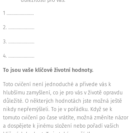
důležitosti pro vás:
1 .......................
2. ......................
3. ......................
4. ......................
To jsou vaše klíčové životní hodnoty.
Toto cvičení není jednoduché a přivede vás k
hlubšímu zamyšlení, co je pro vás v životě opravdu
důležité. O některých hodnotách jste možná ještě
nikdy nepřemýšleli. To je v pořádku. Když se k
tomuto cvičení po čase vrátíte, možná změníte názor
a dospějete k jinému složení nebo pořadí vašich