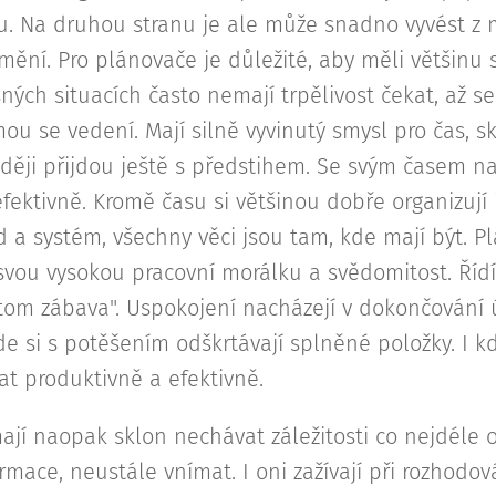
. Na druhou stranu je ale může snadno vyvést z mí
ění. Pro plánovače je důležité, aby měli většinu 
ných situacích často nemají trpělivost čekat, až s
mou se vedení. Mají silně vyvinutý smysl pro čas, s
aději přijdou ještě s předstihem. Se svým časem na
fektivně. Kromě času si většinou dobře organizují i
 a systém, všechny věci jsou tam, kde mají být. Pl
 svou vysokou pracovní morálku a svědomitost. Říd
otom zábava". Uspokojení nacházejí v dokončování ú
e si s potěšením odškrtávají splněné položky. I kd
at produktivně a efektivně.
jí naopak sklon nechávat záležitosti co nejdéle 
rmace, neustále vnímat. I oni zažívají při rozhodová