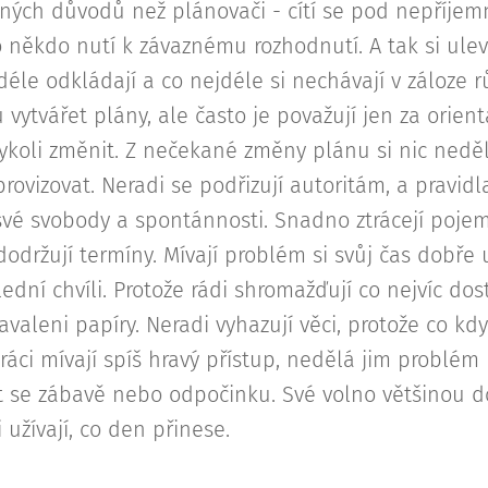
ných důvodů než plánovači - cítí se pod nepříje
 někdo nutí k závaznému rozhodnutí. A tak si ulevu
déle odkládají a co nejdéle si nechávají v záloze 
vytvářet plány, ale často je považují jen za orient
koli změnit. Z nečekané změny plánu si nic nedělaj
ovizovat. Neradi se podřizují autoritám, a pravidl
vé svobody a spontánnosti. Snadno ztrácejí pojem
održují termíny. Mívají problém si svůj čas dobře 
ední chvíli. Protože rádi shromažďují co nejvíc do
zavaleni papíry. Neradi vyhazují věci, protože co kdy
ráci mívají spíš hravý přístup, nedělá jim problém
t se zábavě nebo odpočinku. Své volno většinou d
 užívají, co den přinese.