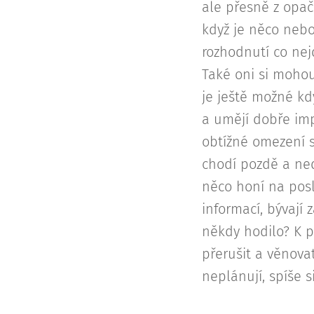
ale přesně z opač
když je něco nebo
rozhodnutí co nej
Také oni si mohou 
je ještě možné kdy
a umějí dobře impr
obtížné omezení s
chodí pozdě a ned
něco honí na posl
informací, bývají 
někdy hodilo? K p
přerušit a věnova
neplánují, spíše si