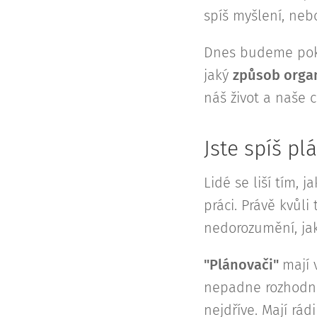
spíš myšlení, nebo
Dnes budeme pokr
jaký
způsob orga
náš život a naše 
Jste spíš p
Lidé se liší tím, j
práci. Právě kvůli
nedorozumění, jak
"Plánovači"
mají 
nepadne rozhodnut
nejdříve. Mají rá