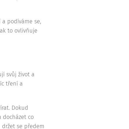
 a podíváme se,
jak to ovlivňuje
jí svůj život a
íc tření a
vírat. Dokud
ům docházet co
m držet se předem