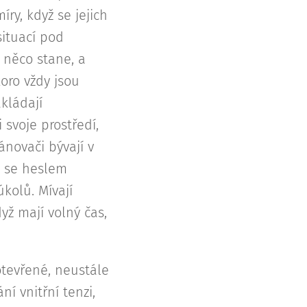
ry, když se jejich
situací pod
e něco stane, a
koro vždy jsou
kládají
 svoje prostředí,
ánovači bývají v
í se heslem
kolů. Mívají
yž mají volný čas,
otevřené, neustále
ní vnitřní tenzi,