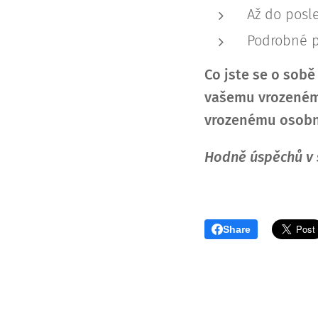
Až do posl
Podrobné p
Co jste se o sobě
vašemu vrozeném
vrozenému osobn
Hodně úspěchů v 
Share