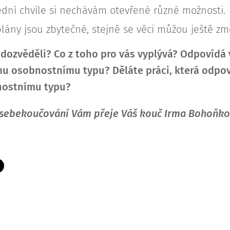
ední chvíle si nechávám otevřené různé možnosti.
lány jsou zbytečné, stejně se věci můžou ještě změ
 dozvěděli?
Co z toho pro vás vyplývá?
Odpovídá v
u osobnostnímu typu?
Děláte práci, která odp
ostnímu typu?
sebekoučování Vám přeje Váš kouč Irma Bohoňko