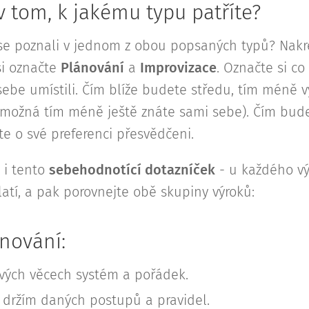
v tom, k jakému typu patříte?
 se poznali v jednom z obou popsaných typů? Nakr
si označte
Plánování
a
Improvizace
. Označte si co
sebe umístili. Čím blíže budete středu, tím méně v
 možná tím méně ještě znáte sami sebe). Čím bud
jste o své preferenci přesvědčeni.
 i tento
sebehodnotící dotazníček
- u každého vý
latí, a pak porovnejte obě skupiny výroků:
nování:
vých věcech systém a pořádek.
e držím daných postupů a pravidel.