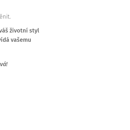
nit.
áš životní styl
ovídá vašemu
vá!