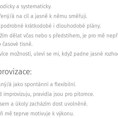
odicky a systematicky.
ený/á na cíl a jasně k němu směřuji.
i podrobné krátkodobé i dlouhodobé plány.
ažím dělat včas nebo s předstihem, je pro mě nepř
 časové tísně.
íce možností, uleví se mi, když padne jasné rozho
rovizace:
ý/á jako spontánní a flexibilní.
ád improvizuju, pravidla jsou pro pitomce.
sem a úkoly zacházím dost uvolněně.
eň mě teprve motivuje k výkonu.