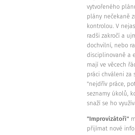
vytvořeného plánu
plány nečekaně zm
kontrolou. V nejas
radši zakročí a uj
dochvilní, nebo r
disciplinovaně a e
mají ve věcech řád
práci chváleni za
"nejdřív práce, p
seznamy úkolů, kd
snaží se ho využív
"Improvizátoři"
ma
přijímat nové info