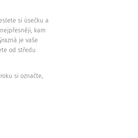
eslete si úsečku a
 nejpřesněji, kam
ýrazná je vaše
ete od středu
roku si označte,