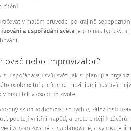
 cítění.
ačovat v malém průvodci po krajině sebepoznání
nizování a uspořádání světa
je pro nás typický, a 
chování.
lánovač nebo improvizátor?
ak si uspořádávají svůj svět, jak si plánují a organizu
 této osobnostní preferenci mezi lidmi nastává nejv
 v práci tak v osobním životě.
vrozený sklon rozhodovat se rychle, záležitosti uza
í, pociťují vnitřní napětí, a proto chtějí k závěr
di věci zorganizované a naplánované, a vyhovuje ji