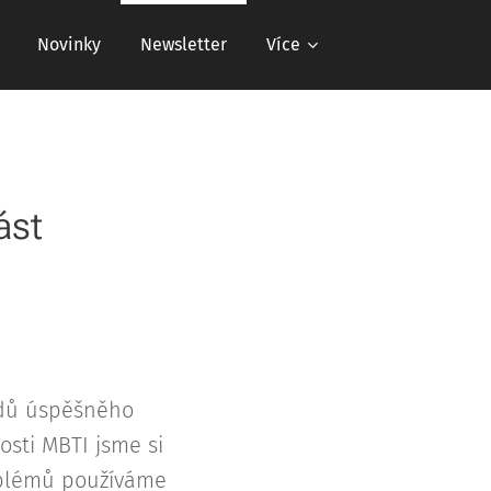
Novinky
Newsletter
Více
ást
adů úspěšněho
sti MBTI jsme si
roblémů používáme