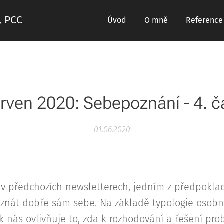
, PCC
Úvod
O mně
Reference
rven 2020: Sebepoznání - 4. č
01.06.2020
a v předchozích newsletterech, jedním z předpokl
znát dobře sám sebe. Na základě typologie osobno
ak nás ovlivňuje to, zda k rozhodování a řešení p