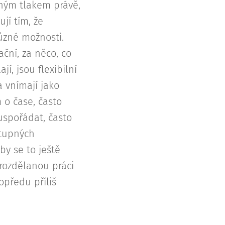
mným tlakem právě,
jí tím, že
různé možnosti.
ační, za něco, co
í, jsou flexibilní
a vnímají jako
 o čase, často
uspořádat, často
stupných
by se to ještě
 rozdělanou práci
opředu příliš