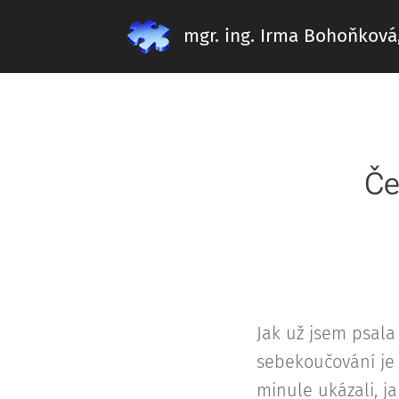
mgr. ing. Irma Bohoňková
Če
Jak už jsem psal
sebekoučování je 
minule ukázali, j