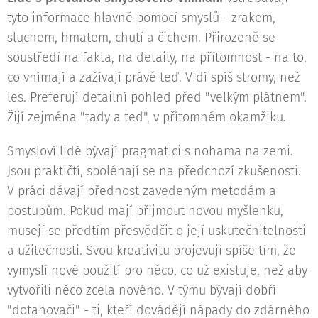
tyto informace hlavně pomocí smyslů - zrakem,
sluchem, hmatem, chutí a čichem. Přirozeně se
soustředí na fakta, na detaily, na přítomnost - na to,
co vnímají a zažívají právě teď. Vidí spíš stromy, než
les. Preferují detailní pohled před "velkým plátnem".
Žijí zejména "tady a teď", v přítomném okamžiku.
Smysloví lidé bývají pragmatici s nohama na zemi.
Jsou praktičtí, spoléhají se na předchozí zkušenosti.
V práci dávají přednost zavedeným metodám a
postupům. Pokud mají přijmout novou myšlenku,
musejí se předtím přesvědčit o její uskutečnitelnosti
a užitečnosti. Svou kreativitu projevují spíše tím, že
vymyslí nové použití pro něco, co už existuje, než aby
vytvořili něco zcela nového. V týmu bývají dobří
"dotahovači" - ti, kteří dovádějí nápady do zdárného