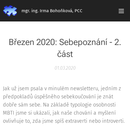
mgr. ing. Irma Bohoňková, PCC
Březen 2020: Sebepoznání - 2.
část
01.03.2020
Jak už jsem psala v minulém newsletteru, jedním z
předpokladů úspěšněho sebekoučování je znát
dobře sám sebe. Na základě typologie osobnosti
MBTI jsme si ukázali, jak naše chování a myšlení
ovlivňuje to, zda jsme spíš extraverti nebo introverti.