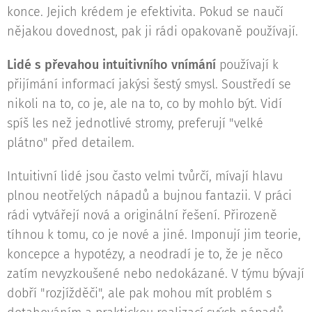
konce. Jejich krédem je efektivita. Pokud se naučí
nějakou dovednost, pak ji rádi opakovaně používají.
Lidé s převahou intuitivního vnímání
používají k
přijímání informací jakýsi šestý smysl. Soustředí se
nikoli na to, co je, ale na to, co by mohlo být. Vidí
spíš les než jednotlivé stromy, preferují "velké
plátno" před detailem.
Intuitivní lidé jsou často velmi tvůrčí, mívají hlavu
plnou neotřelých nápadů a bujnou fantazii. V práci
rádi vytvářejí nová a originální řešení. Přirozeně
tíhnou k tomu, co je nové a jiné. Imponují jim teorie,
koncepce a hypotézy, a neodradí je to, že je něco
zatím nevyzkoušené nebo nedokázané. V týmu bývají
dobří "rozjížděči", ale pak mohou mít problém s