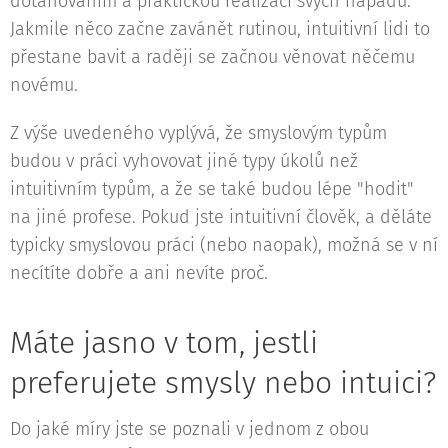
dotahováním a praktickou realizací svých nápadů.
Jakmile něco začne zavánět rutinou, intuitivní lidi to
přestane bavit a raději se začnou věnovat něčemu
novému.
Z výše uvedeného vyplývá, že smyslovým typům
budou v práci vyhovovat jiné typy úkolů než
intuitivním typům, a že se také budou lépe "hodit"
na jiné profese. Pokud jste intuitivní člověk, a děláte
typicky smyslovou práci (nebo naopak), možná se v ní
necítíte dobře a ani nevíte proč.
Máte jasno v tom, jestli
preferujete smysly nebo intuici?
Do jaké míry jste se poznali v jednom z obou